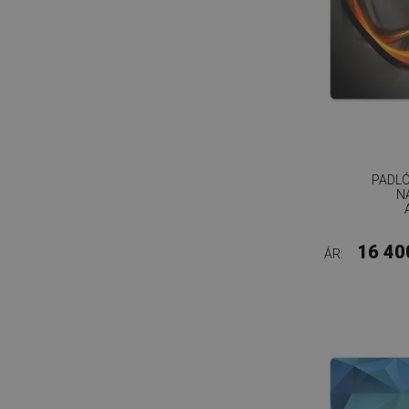
PADL
N
16 40
ÁR: