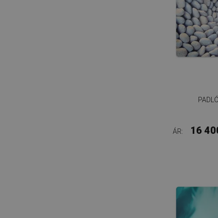
PADL
16 40
ÁR: