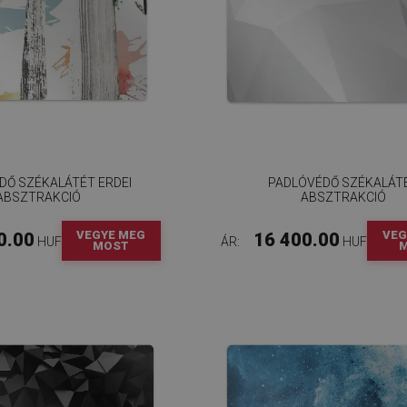
DŐ SZÉKALÁTÉT ERDEI
PADLÓVÉDŐ SZÉKALÁT
ABSZTRAKCIÓ
ABSZTRAKCIÓ
VEGYE MEG
VEG
0.00
16 400.00
HUF
ÁR:
HUF
MOST