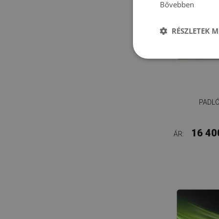
Bővebben
RÉSZLETEK M
PADL
16 40
ÁR: