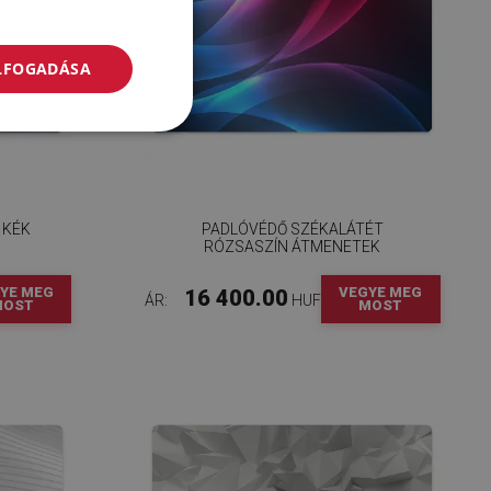
ELFOGADÁSA
 KÉK
PADLÓVÉDŐ SZÉKALÁTÉT
RÓZSASZÍN ÁTMENETEK
YE MEG
VEGYE MEG
16 400.00
ÁR:
HUF
MOST
MOST