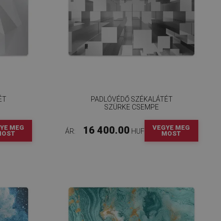
ÉT
PADLÓVÉDŐ SZÉKALÁTÉT
SZÜRKE CSEMPE
YE MEG
VEGYE MEG
16 400.00
ÁR:
HUF
MOST
MOST