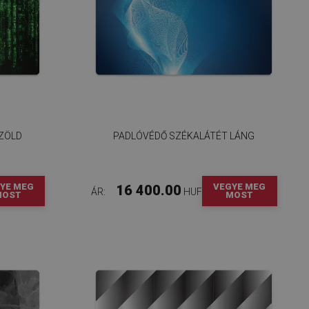
ZÖLD
PADLÓVÉDŐ SZÉKALÁTÉT LÁNG
YE MEG
VEGYE MEG
16 400.00
ÁR:
HUF
MOST
MOST