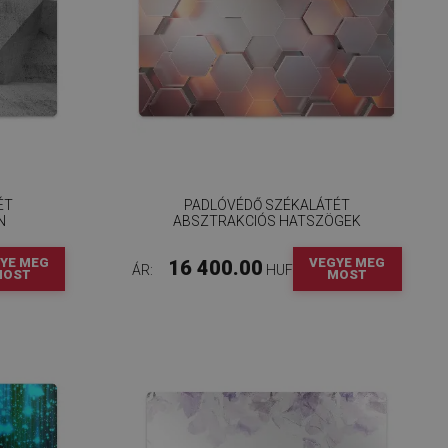
ÉT
PADLÓVÉDŐ SZÉKALÁTÉT
N
ABSZTRAKCIÓS HATSZÖGEK
YE MEG
VEGYE MEG
16 400.00
ÁR:
HUF
MOST
MOST