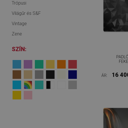
Trópusi
Világűr és S&F
Vintage
Zene
SZÍN:
PADL
FEK
16 40
ÁR: