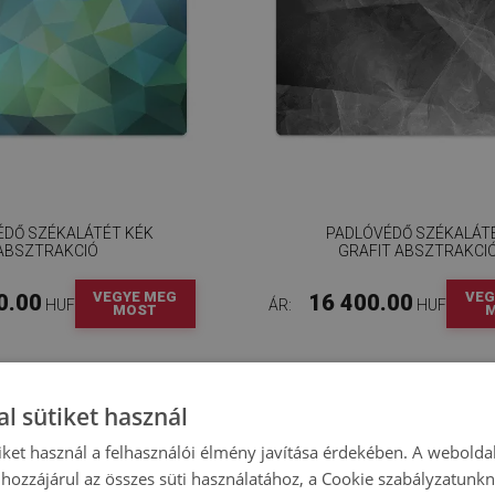
ÉDŐ SZÉKALÁTÉT KÉK
PADLÓVÉDŐ SZÉKALÁT
ABSZTRAKCIÓ
GRAFIT ABSZTRAKCI
VEGYE MEG
VEG
0.00
16 400.00
HUF
ÁR:
HUF
MOST
l sütiket használ
iket használ a felhasználói élmény javítása érdekében. A webolda
hozzájárul az összes süti használatához, a Cookie szabályzatunk