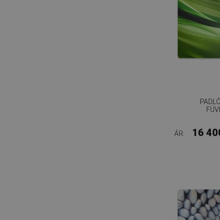
PADL
FÜV
16 40
ÁR: