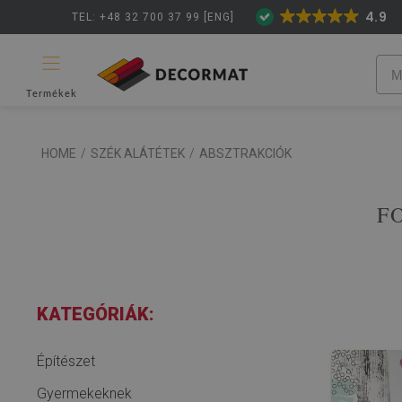
4.9
TEL: +48 32 700 37 99 [ENG]
Termékek
HOME
/
SZÉK ALÁTÉTEK
/
ABSZTRAKCIÓK
F
KATEGÓRIÁK:
Építészet
Gyermekeknek