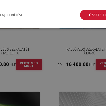
EGJELENÍTÉSE
ÖSSZES 
ÓVÉDŐ SZÉKALÁTÉT
PADLÓVÉDŐ SZÉKALÁTÉT
KIVÉTELI FA
ÁTJÁRÓ
VEGYE MEG
VEG
0.00
16 400.00
HUF
ÁR:
HUF
MOST