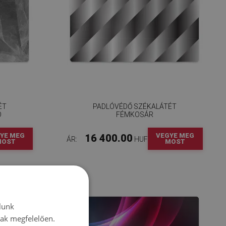
ÉT
PADLÓVÉDŐ SZÉKALÁTÉT
Ó
FÉMKOSÁR
YE MEG
VEGYE MEG
16 400.00
ÁR:
HUF
MOST
MOST
lunk
nak megfelelően.