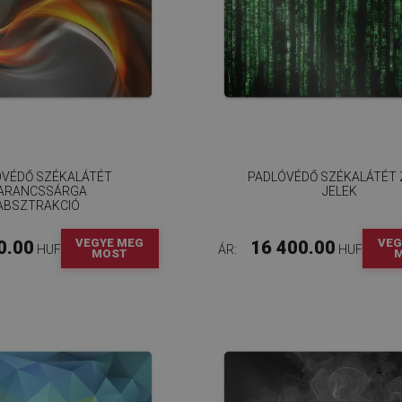
ÓVÉDŐ SZÉKALÁTÉT
PADLÓVÉDŐ SZÉKALÁTÉT 
ARANCSSÁRGA
JELEK
ABSZTRAKCIÓ
VEGYE MEG
VEG
0.00
16 400.00
HUF
ÁR:
HUF
MOST