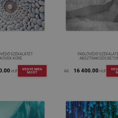
ÓVÉDŐ SZÉKALÁTÉT
PADLÓVÉDŐ SZÉKALÁT
KÖVEK KÖRE
ABSZTRAKCIÓS BETO
VEGYE MEG
VEG
0.00
16 400.00
HUF
ÁR:
HUF
MOST