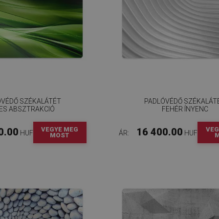
ÓVÉDŐ SZÉKALÁTÉT
PADLÓVÉDŐ SZÉKALÁT
ES ABSZTRAKCIÓ
FEHÉR ÍNYENC
VEGYE MEG
VEG
0.00
16 400.00
HUF
ÁR:
HUF
MOST