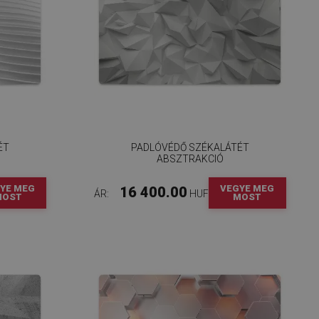
ÉT
PADLÓVÉDŐ SZÉKALÁTÉT
ABSZTRAKCIÓ
YE MEG
VEGYE MEG
16 400.00
ÁR:
HUF
MOST
MOST