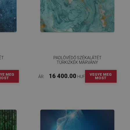
ÉT
PADLÓVÉDŐ SZÉKALÁTÉT
TÜRKIZKÉK MÁRVÁNY
YE MEG
VEGYE MEG
16 400.00
ÁR:
HUF
MOST
MOST