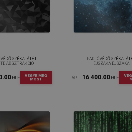
ÓVÉDŐ SZÉKALÁTÉT
PADLÓVÉDŐ SZÉKALÁT
ETE ABSZTRAKCIÓ
ÉJSZAKA ÉJSZAKA
VEGYE MEG
VEG
0.00
16 400.00
HUF
ÁR:
HUF
MOST