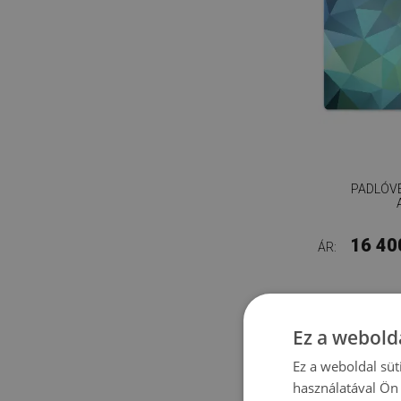
PADLÓV
16 40
ÁR:
Ez a webolda
Ez a weboldal süt
használatával Ön 