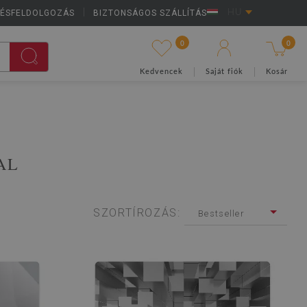
LÉSFELDOLGOZÁS
|
BIZTONSÁGOS SZÁLLÍTÁS
HU
0
0
Kedvencek
Saját fiók
Kosár
AL
SZORTÍROZÁS:
Bestseller