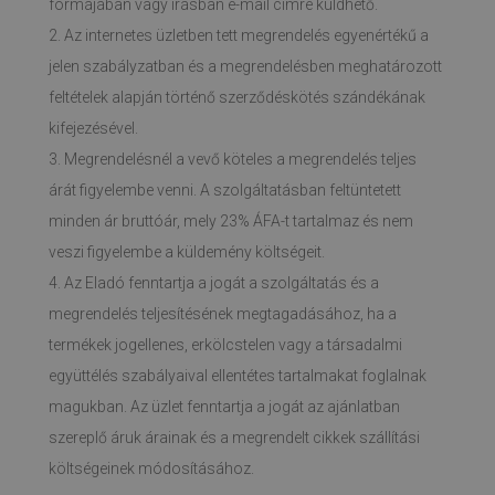
formájában vagy írásban e-mail címre küldhető.
2. Az internetes üzletben tett megrendelés egyenértékű a
jelen szabályzatban és a megrendelésben meghatározott
feltételek alapján történő szerződéskötés szándékának
kifejezésével.
3. Megrendelésnél a vevő köteles a megrendelés teljes
árát figyelembe venni. A szolgáltatásban feltüntetett
minden ár bruttóár, mely 23% ÁFA-t tartalmaz és nem
veszi figyelembe a küldemény költségeit.
4. Az Eladó fenntartja a jogát a szolgáltatás és a
megrendelés teljesítésének megtagadásához, ha a
termékek jogellenes, erkölcstelen vagy a társadalmi
együttélés szabályaival ellentétes tartalmakat foglalnak
magukban. Az üzlet fenntartja a jogát az ajánlatban
szereplő áruk árainak és a megrendelt cikkek szállítási
költségeinek módosításához.