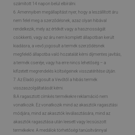
számított 14 napon belül elbírálni.
6. Amennyiben megállapítást nyer, hogy a leszállított áru
nem felel meg a szerződésnek, azaz olyan hibával
rendelkezik, mely az értékét vagy a hasznosságát
csökkenti, vagy az áru nem komplett állapotban került
kiadásra, a vevő jogosult a termék szerződésnek
megfelelő állapotba való hozatalát kérni díjmentes javítás,
a termék cseréje, vagy ha erre nincs lehetőség – a
kifizetett megrendelés költségeinek visszatérítése útján.
7. Az Eladó jogosult a Vevőtől a hibás termék
visszaszolgáltatását kérni.
8.A ragasztott címkés termékekre reklamáció nem
vonatkozik. Ez vonatkozik mind az akasztók ragasztási
módjára, mind az akasztók leválasztására, mind az
akasztók ragasztása után leesett vagy lecsúszott
termékekre. A medálok törhetőségi tanúsítvánnyal