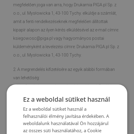
megfelelően joga van arra, hogy Drukarnia PIGA.pl Sp. z
o.o., ul. Mysłowicka 1, 43-100 Tychy. elküldje a számlát,
amit a fenti rendelkezéseknek megfelelően állítottak
kipapír alapon az ilyen kérés elküldésével az e-mail címre:
ksiegowosc@piga.pl
vagy hagyományos postai
küldeményként a levelezési címre: Drukarnia PIGA.pl Sp. z
o.o., ul. Mysłowicka 1, 43-100 Tychy.
2. A megrendelés kifizetésére az egyik alábbi formában
van lehetőség:
- előre fizetés hagyományos bankátutalással, PayU és
PayPal közreműködésével
Ez a weboldal sütiket használ
- készpénzben, utánvétes küldemény esetén
Ez a weboldal sütiket használ a
3. Az Eladó fenntartja a jogát bizonyos fizetési módok
felhasználói élmény javítása érdekében. A
elfogadásához vagy megtagadásához.
weboldalunk használatával Ön hozzájárul
az összes süti használatához, a Cookie