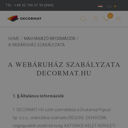
TEL: +48 32 700 37 99 [ENG]
HU
0
HOME
/
MAGYARÁZÓ INFORMÁCIÓK
/
A WEBÁRUHÁZ SZABÁLYZATA
A WEBÁRUHÁZ SZABÁLYZATA
DECORMAT.HU
1. § Általános információk
1. DECORMAT HU üzlet üzemeltetője a Drukarnia Piga.pl
Sp. z o.o., statisztikai számjele (REGON): 243492288,
cégjegyzékét vezető bíróság: KATOWICE-KELET KERÜLETI