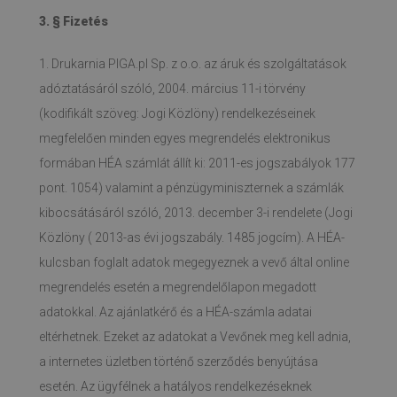
3. § Fizetés
1. Drukarnia PIGA.pl Sp. z o.o. az áruk és szolgáltatások
adóztatásáról szóló, 2004. március 11-i törvény
(kodifikált szöveg: Jogi Közlöny) rendelkezéseinek
megfelelően minden egyes megrendelés elektronikus
formában HÉA számlát állít ki: 2011-es jogszabályok 177
pont. 1054) valamint a pénzügyminiszternek a számlák
kibocsátásáról szóló, 2013. december 3-i rendelete (Jogi
Közlöny ( 2013-as évi jogszabály. 1485 jogcím). A HÉA-
kulcsban foglalt adatok megegyeznek a vevő által online
megrendelés esetén a megrendelőlapon megadott
adatokkal. Az ajánlatkérő és a HÉA-számla adatai
eltérhetnek. Ezeket az adatokat a Vevőnek meg kell adnia,
a internetes üzletben történő szerződés benyújtása
esetén. Az ügyfélnek a hatályos rendelkezéseknek