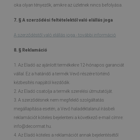
oka olyan tényezők, amikre az üzletnek nincs befolyása.
7. § A szerződési feltételektől való elállás joga
A szerződéstől való elállás joga - további információ
8. § Reklamáció
1. Az Eladó az ajánlott termékekre 12-hónapos garanciát
vállal. Ez a határidő a termék Vevő részére történő
kézbesítés napjától kezdődik.
2. Az Eladó csatolja a termék szerelési útmutatóját.
3. A szerződésnek nem megfelelő szolgáltatás
megállapítása esetén, a Vevő haladéktalanul írásbeli
reklamációt köteles bejelenteni a következő e-mail címre:
info@decormat.hu
.
4. Az Eladó köteles a reklamációt annak bejelentésétől