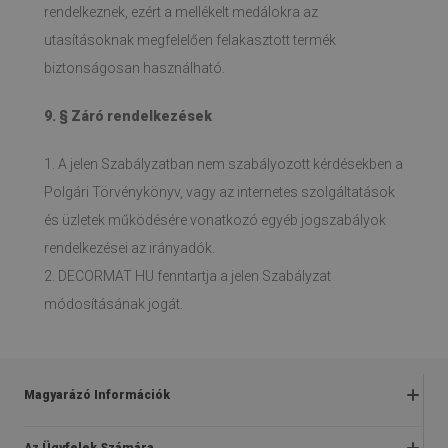
rendelkeznek, ezért a mellékelt medálokra az
utasításoknak megfelelően felakasztott termék
biztonságosan használható.
9. § Záró rendelkezések
1. A jelen Szabályzatban nem szabályozott kérdésekben a
Polgári Törvénykönyv, vagy az internetes szolgáltatások
és üzletek működésére vonatkozó egyéb jogszabályok
rendelkezései az irányadók.
2. DECORMAT HU fenntartja a jelen Szabályzat
módosításának jogát.
Magyarázó Információk
Kérdések és válaszok