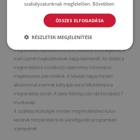
4. § Szállítás
szabályzatunknak megfelelően.
Bővebben
1. A termékeket Lengyelországból szállítjuk.
ÖSSZES ELFOGADÁSA
2. A megrendelt termékek futárcég közreműködésével
kerülnek megküldésre.
RÉSZLETEK MEGJELENÍTÉSE
3. A megrendelés teljesítési határidő első napjának a
megrendelés teljesítésre történő felvételét visszaigazoló e-
mail üzenet megküldésének napja tekintendő. Az utóbbi a
megrendelésre vonatkozó valamennyi információ
megérkezése után történik. A feladás napja minden
alkalommal a termék kártyáján kerül feltüntetésre a
megrendelés során. A teljes feldolgozási idő körülbelül 7
munkanap.
4. szállítási költségek minden megrendeléshez külön
kerülnek felszámításra és a konfiguráló programban
szerepelnek.