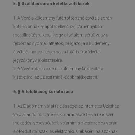
5. § Szállítás során keletkezett károk
1. A Vevő a küldemény futártól történő átvétele során
köteles annak állapotát ellenőrizni. Amennyiben
megállapításra kerül, hogy a tartalom sérült vagy a
felbontás nyomai láthatók, ne igazolja a küldemény
átvételét, hanem kérje meg a futárt a kárfelvételi
jegyzőkönyv elkészítésére.
2. A Vevő köteles a sérült küldemény kézbesítési
kísérletéről az Üzletet minél előbb tájékoztatni.
6. § A felelősség korlátozása
1. Az Eladó nem vállal felelősséget az internetes Üzlethez
való állandó hozzáférés kimaradásáért és a rendszer
működési sebességéért, valamint a megrendelés során
előfordult műszaki és elektronikus hibákért, ha azoknak