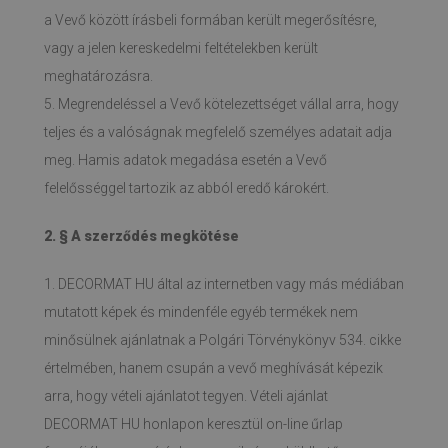
a Vevő között írásbeli formában került megerősítésre,
vagy a jelen kereskedelmi feltételekben került
meghatározásra.
5. Megrendeléssel a Vevő kötelezettséget vállal arra, hogy
teljes és a valóságnak megfelelő személyes adatait adja
meg. Hamis adatok megadása esetén a Vevő
felelősséggel tartozik az abból eredő károkért.
2. § A szerződés megkötése
1. DECORMAT HU által az internetben vagy más médiában
mutatott képek és mindenféle egyéb termékek nem
minősülnek ajánlatnak a Polgári Törvénykönyv 534. cikke
értelmében, hanem csupán a vevő meghívását képezik
arra, hogy vételi ajánlatot tegyen. Vételi ajánlat
DECORMAT HU honlapon keresztül on-line űrlap