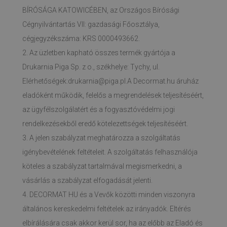
BÍRÓSÁGA KATOWICÉBEN, az Országos Bírósági
Cégnyilvántartás VII: gazdasági Főosztálya,
cégjegyzékszáma: KRS 0000493662.
2. Az üzletben kapható összes termék gyártója a
Drukarnia Piga Sp. z o., székhelye: Tychy, ul.
Elérhetőségek:
drukarnia@piga.pl.A
Decormat.hu áruház
eladóként működik, felelős a megrendelések teljesítéséért,
az ügyfélszolgálatért és a fogyasztóvédelmi jogi
rendelkezésekből eredő kötelezettségek teljesítéséért.
3. A jelen szabályzat meghatározza a szolgáltatás
igénybevételének feltételeit. A szolgáltatás felhasználója
köteles a szabályzat tartalmával megismerkedni, a
vásárlás a szabályzat elfogadását jelenti.
4. DECORMAT HU és a Vevők közötti minden viszonyra
általános kereskedelmi feltételek az irányadók. Eltérés
elbírálására csak akkor kerül sor, ha az előbb az Eladó és