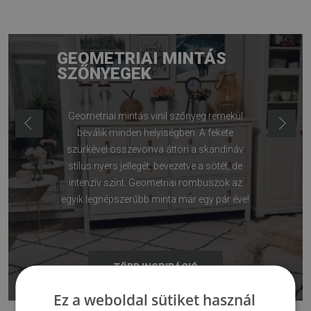
GEOMETRIAI MINTÁS
SZŐNYEGEK
Geometriai mintás vinil szőnyeg remekül
beválik minden helyiségben. A fekete
szürkével összevonva áttöri a skandináv
stílus nyers jellegét, bevezetve a sötét, de
intenzív színt. Geometriai rombuszok az
egyik legnépszerűbb minta már egy pár éve!
TÖBB INSPIRÁCIÓ
Ez a weboldal sütiket használ