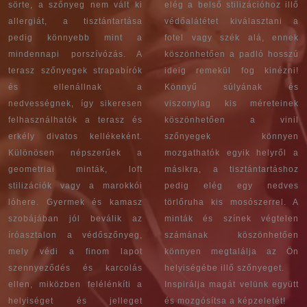
sörte, a szőnyeg nem vált ki
elég a belső stilizációhoz illő
allergiát, a tisztántartása
védőalátétet kiválasztani a
pedig könnyebb mint a
fotel vagy szék alá, ennek
mindennapi porszívózás. A
köszönhetően a padló hosszú
terasz szőnyegek strapabírók
ideig remekül fog kinézni!
és ellenállnak a
Könnyű súlyának és
nedvességnek, így sikeresen
viszonylag kis méreteinek
felhasználhatók a terasz és
köszönhetően a vinil
erkély divatos kellékeként.
szőnyegek könnyen
Különösen népszerűek a
mozgathatók egyik helyről a
geometriai minták, loft
másikra, a tisztántartáshoz
stilizációk vagy a marokkói
pedig elég egy nedves
lóhere. Gyermek és kamasz
törlőruha kis mosószerrel. A
szobájában jól beválik az
minták és színek végtelen
íróasztalon a védőszőnyeg,
számának köszönhetően
mely védi a finom lapot
könnyen megtalálja az Ön
szennyeződés és karcolás
helyiségébe illő szőnyeget.
ellen, miközben felélénkíti a
Inspirálja magát velünk együtt
helyiséget és jelleget
és mozgósítsa a képzeletét!