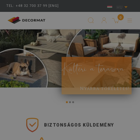
TEL: +48 32 700 37 99 [ENG]
HU
0
Kültéri a teraszra
Nyárra tökéletes!
BIZTONSÁGOS KÜLDEMÉNY