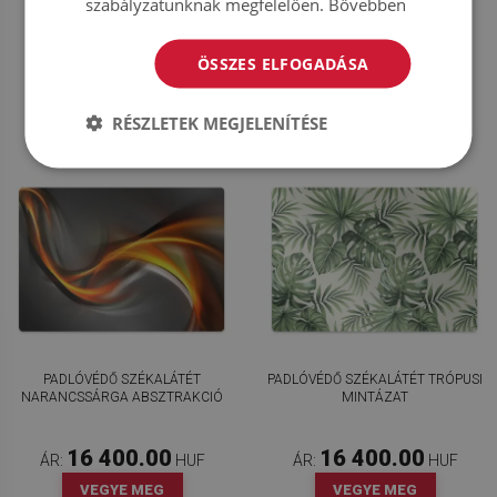
szabályzatunknak megfelelően.
Bővebben
16 400.00
16 400.00
ÁR:
HUF
ÁR:
HUF
ÖSSZES ELFOGADÁSA
VEGYE MEG
VEGYE MEG
MOST
MOST
RÉSZLETEK MEGJELENÍTÉSE
PADLÓVÉDŐ SZÉKALÁTÉT
PADLÓVÉDŐ SZÉKALÁTÉT TRÓPUSI
NARANCSSÁRGA ABSZTRAKCIÓ
MINTÁZAT
16 400.00
16 400.00
ÁR:
HUF
ÁR:
HUF
VEGYE MEG
VEGYE MEG