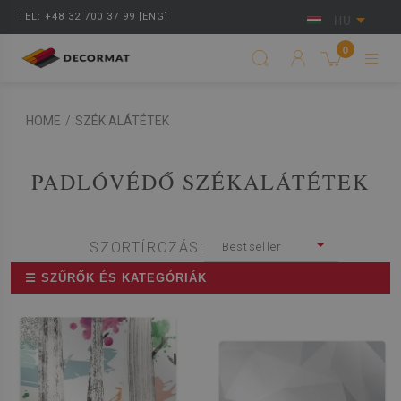
TEL: +48 32 700 37 99 [ENG]
HU
0
HOME
/
SZÉK ALÁTÉTEK
PADLÓVÉDŐ SZÉKALÁTÉTEK
SZORTÍROZÁS:
Bestseller
☰ SZŰRŐK ÉS KATEGÓRIÁK