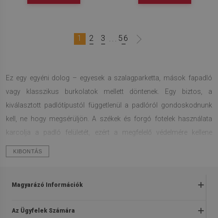
1
2
3
56
...
Ez egy egyéni dolog – egyesek a szalagparketta, mások fapadló
vagy klasszikus burkolatok mellett döntenek. Egy biztos, a
kiválasztott padlótípustól függetlenül a padlóról gondoskodnunk
kell, ne hogy megsérüljön. A székek és forgó fotelek használata
karcolja a padló felületét, ezért a megfelelő védelmére kellene
gondolnunk. Hogyan csináljuk? Úgy tűnik, hogy a legjobb megoldás
KIBONTÁS
egy szék alátét lesz.
Hogyan válasszunk megfelelő szőnyeget
Magyarázó Információk
szék alá?
Kérdések és válaszok
Az Ügyfelek Számára