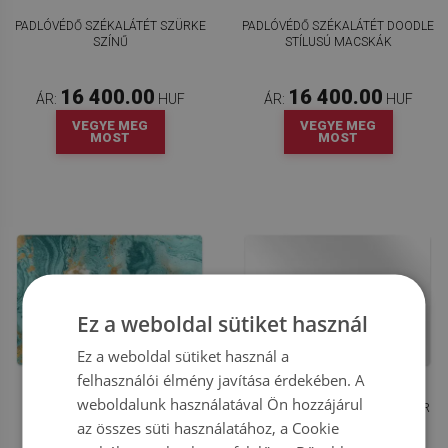
PADLÓVÉDŐ SZÉKALÁTÉT SZÜRKE
PADLÓVÉDŐ SZÉKALÁTÉT DOODLE
SZÍNŰ
STÍLUSÚ MACSKÁK
16 400.00
16 400.00
ÁR:
HUF
ÁR:
HUF
VEGYE MEG
VEGYE MEG
MOST
MOST
Ez a weboldal sütiket használ
Ez a weboldal sütiket használ a
felhasználói élmény javítása érdekében. A
weboldalunk használatával Ön hozzájárul
PADLÓVÉDŐ SZÉKALÁTÉT
PADLÓVÉDŐ SZÉKALÁTÉT FEHÉR
TÜRKIZKÉK MÁRVÁNY
SZÍN
az összes süti használatához, a Cookie