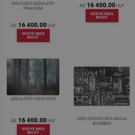
PADLÓVÉDŐ SZÉKALÁTÉT
16 400.00
ÁR:
HUF
FÉMKOSÁR
VEGYE MEG
MOST
16 400.00
ÁR:
HUF
VEGYE MEG
MOST
SZÉKALÁTÉT KÖDÖS ERDŐ
SZÉK SZŐNYEG RÉGI ISKOLAI
16 400.00
ÁR:
HUF
BOOMBOX
VEGYE MEG
MOST