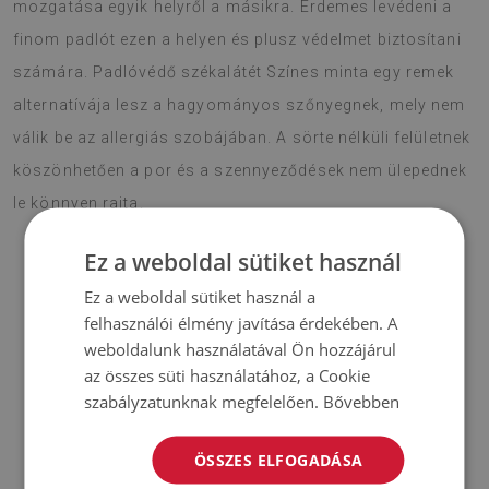
mozgatása egyik helyről a másikra. Érdemes levédeni a
finom padlót ezen a helyen és plusz védelmet biztosítani
számára. Padlóvédő székalátét Színes minta egy remek
alternatívája lesz a hagyományos szőnyegnek, mely nem
válik be az allergiás szobájában. A sörte nélküli felületnek
köszönhetően a por és a szennyeződések nem ülepednek
le könnyen rajta.
Ez a weboldal sütiket használ
Ez a weboldal sütiket használ a
♦
Anyaga:
PES hálóval erősített vinil
;
felhasználói élmény javítása érdekében. A
weboldalunk használatával Ön hozzájárul
♦
Vastagság:
1,6 mm
;
az összes süti használatához, a Cookie
szabályzatunknak megfelelően.
Bővebben
♦
A szőnyegek nem csúszásállóak;
♦
A szőnyegek árnyalatai kissé eltérhetnek a képen láthatótól.
ÖSSZES ELFOGADÁSA