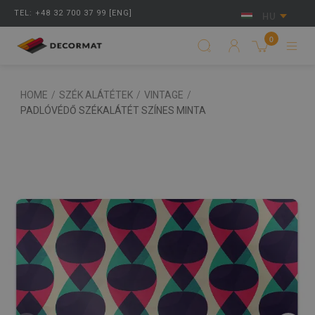
TEL: +48 32 700 37 99 [ENG]
HU
0
HOME
/
SZÉK ALÁTÉTEK
/
VINTAGE
/
PADLÓVÉDŐ SZÉKALÁTÉT SZÍNES MINTA