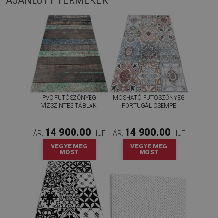
AJÁNLOTT TERMÉKEK
PVC FUTÓSZŐNYEG
MOSHATÓ FUTÓSZŐNYEG
VÍZSZINTES TÁBLÁK
PORTUGÁL CSEMPE
14 900.00
14 900.00
ÁR:
HUF
ÁR:
HUF
VEGYE MEG
VEGYE MEG
MOST
MOST