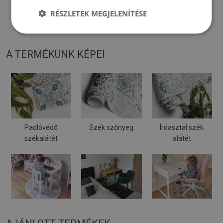
♦
A szőnyeget kemény felületen történő használatra tervezték.
RÉSZLETEK MEGJELENÍTÉSE
Puha felületre helyezve meghajolhat és elmozdulhat.
A TERMÉKÜNK KÉPEI
Padlóvédő
Szék szőnyeg
Íróasztal szék
székalátét
alátét