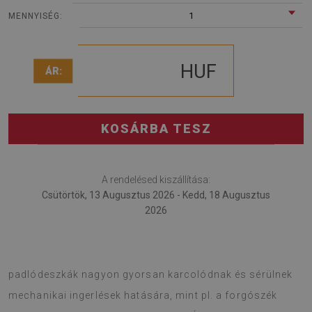
1
MENNYISÉG:
HUF
ÁR:
KOSÁRBA TESZ
A rendelésed kiszállítása:
Csütörtök, 13 Augusztus 2026 - Kedd, 18 Augusztus
2026
A fotel alátét egy érdekes megoldás az irodába. A
padlódeszkák nagyon gyorsan karcolódnak és sérülnek
mechanikai ingerlések hatására, mint pl. a forgószék