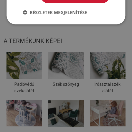
RÉSZLETEK MEGJELENÍTÉSE
♦
A szőnyeget kemény felületen történő használatra tervezték.
Puha felületre helyezve meghajolhat és elmozdulhat.
A TERMÉKÜNK KÉPEI
Padlóvédő
Szék szőnyeg
Íróasztal szék
székalátét
alátét