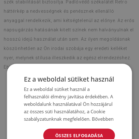
szék stabilitását biztosítja. Padlóvédő székalátét Retro
háttérkép a nedvességnek és penésznek ellenálló
anyaggal rendelkezik, ami kétségtelenül az előnye. Az erős
napsugárzás hatásának kitett színek nem halványulnak el
hosszú idejű használat után sem. Az ilyen megoldásnak
köszönhetően az Ön irodai szobája egy eredeti kelléket
nyer, melynek stílusa illeszkedik az egész elrendezéshez.
Ebben a szezonban válassza ki a boho stílust.
Ez a weboldal sütiket használ
Ez a weboldal sütiket használ a
♦
Anyaga:
PES hálóval erősített vinil
;
felhasználói élmény javítása érdekében. A
weboldalunk használatával Ön hozzájárul
♦
Vastagság:
1,6 mm
;
az összes süti használatához, a Cookie
szabályzatunknak megfelelően.
Bővebben
♦
A szőnyegek nem csúszásállóak;
ÖSSZES ELFOGADÁSA
♦
A szőnyegek árnyalatai kissé eltérhetnek a képen láthatótól.