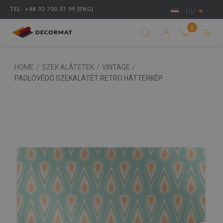
TEL: +48 32 700 37 99 [ENG]
HU
0
HOME
/
SZÉK ALÁTÉTEK
/
VINTAGE
/
PADLÓVÉDŐ SZÉKALÁTÉT RETRO HÁTTÉRKÉP