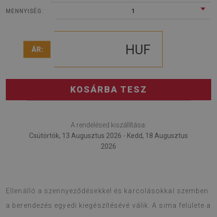
1
MENNYISÉG:
HUF
ÁR:
KOSÁRBA TESZ
A rendelésed kiszállítása:
Csütörtök, 13 Augusztus 2026 - Kedd, 18 Augusztus
2026
A fotel alátét egy jó megoldás a szoba díszítésére.
Ellenálló a szennyeződésekkel és karcolásokkal szemben
a berendezés egyedi kiegészítésévé válik. A sima felülete a