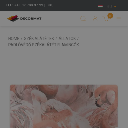
TEL: +48 32 700 37 99 [ENG]
HU
0
HOME
/
SZÉK ALÁTÉTEK
/
ÁLLATOK
/
PADLÓVÉDŐ SZÉKALÁTÉT FLAMINGÓK