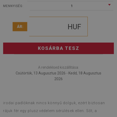
1
MENNYISÉG:
HUF
ÁR:
KOSÁRBA TESZ
A rendelésed kiszállítása:
Csütörtök, 13 Augusztus 2026 - Kedd, 18 Augusztus
2026
A fotel alátét jól beválik a cégnél és otthon egyaránt. Az
irodai padlóknak nincs könnyű dolguk, ezért biztosan
rájuk fér egy plusz védelem sérülések ellen. Sőt, a