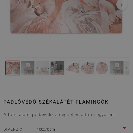
‹
›
PADLÓVÉDŐ SZÉKALÁTÉT FLAMINGÓK
A fotel alátét jól beválik a cégnél és otthon egyaránt.
100x70 cm
DIMENZIÓ: