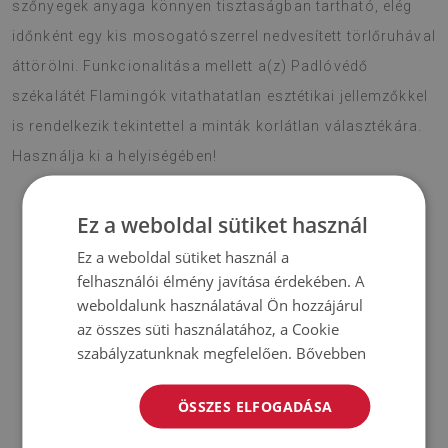
szőnyegek anyaga könnyen tisztaságban tartható, elég
időnként egy kis mosogatószerrel nedvesített törlőruhával
áttörölni. Funkcionalitása mellett a(z) Padlóvédő
székalátét Flamingók vitathatatlan esztétikai jellemzőkkel
is rendelkezik tekintettel a minták korlátlan választékára.
Használja ki a helyiségében!
Ez a weboldal sütiket használ
♦
Anyaga:
PES hálóval erősített vinil
;
Ez a weboldal sütiket használ a
felhasználói élmény javítása érdekében. A
♦
Vastagság:
1,6 mm
;
weboldalunk használatával Ön hozzájárul
az összes süti használatához, a Cookie
♦
A szőnyegek nem csúszásállóak;
szabályzatunknak megfelelően.
Bővebben
♦
A szőnyegek árnyalatai kissé eltérhetnek a képen láthatótól.
ÖSSZES ELFOGADÁSA
♦
A szőnyeget kemény felületen történő használatra tervezték.