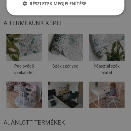
RÉSZLETEK MEGJELENÍTÉSE
Puha felületre helyezve meghajolhat és elmozdulhat.
A TERMÉKÜNK KÉPEI
Padlóvédő
Szék szőnyeg
Íróasztal szék
székalátét
alátét
AJÁNLOTT TERMÉKEK