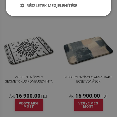
VEGYE MEG
VEGYE MEG
RÉSZLETEK MEGJELENÍTÉSE
MOST
MOST
MODERN SZŐNYEG
MODERN SZŐNYEG ABSZTRAKT
GEOMETRIKUS ROMBUSZMINTA
ECSETVONÁSOK
16 900.00
16 900.00
ÁR:
HUF
ÁR:
HUF
VEGYE MEG
VEGYE MEG
MOST
MOST