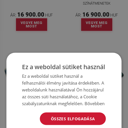
SZÍNÁTMENETEK
16 900.00
16 900.00
ÁR:
HUF
ÁR:
HUF
VEGYE MEG
VEGYE MEG
MOST
MOST
Ez a weboldal sütiket használ
Ez a weboldal sütiket használ a
felhasználói élmény javítása érdekében. A
weboldalunk használatával Ön hozzájárul
az összes süti használatához, a Cookie
szabályzatunknak megfelelően.
Bővebben
MODERN SZŐNYEG AZTÉK
MODERN SZŐNYEG FEKETE-
STÍLUSÚ GEOMETRIKUS MINTA
FEHÉR KOCKÁS TÁBLA
ÖSSZES ELFOGADÁSA
16 900.00
16 900.00
ÁR:
HUF
ÁR:
HUF