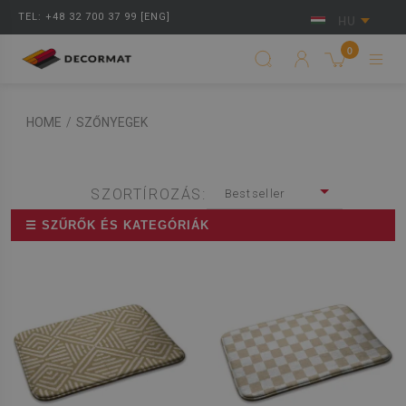
TEL: +48 32 700 37 99 [ENG]
HU
0
HOME
/
SZŐNYEGEK
SZORTÍROZÁS:
Bestseller
☰ SZŰRŐK ÉS KATEGÓRIÁK