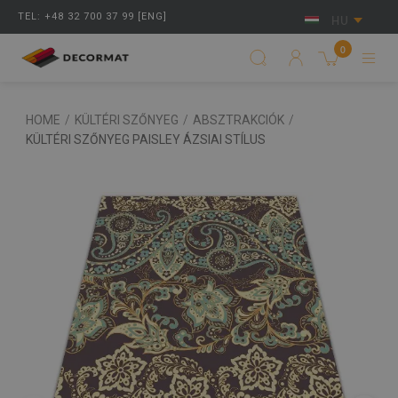
TEL: +48 32 700 37 99 [ENG]
HU
0
HOME
/
KÜLTÉRI SZŐNYEG
/
ABSZTRAKCIÓK
/
KÜLTÉRI SZŐNYEG PAISLEY ÁZSIAI STÍLUS