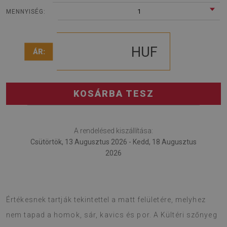
1
MENNYISÉG:
HUF
ÁR:
KOSÁRBA TESZ
A rendelésed kiszállítása:
Csütörtök, 13 Augusztus 2026 - Kedd, 18 Augusztus
2026
Terasz szőnyeg a modern kellék a terasz elrendezéséhez.
Értékesnek tartják tekintettel a matt felületére, melyhez
nem tapad a homok, sár, kavics és por. A Kültéri szőnyeg