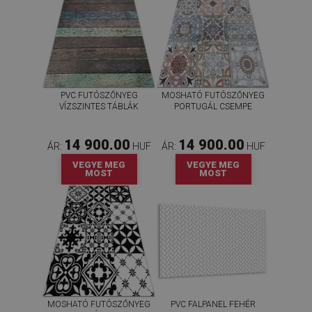
PVC FUTÓSZŐNYEG
MOSHATÓ FUTÓSZŐNYEG
VÍZSZINTES TÁBLÁK
PORTUGÁL CSEMPE
14 900.00
14 900.00
ÁR:
HUF
ÁR:
HUF
VEGYE MEG
VEGYE MEG
MOST
MOST
MOSHATÓ FUTÓSZŐNYEG
PVC FALPANEL FEHÉR