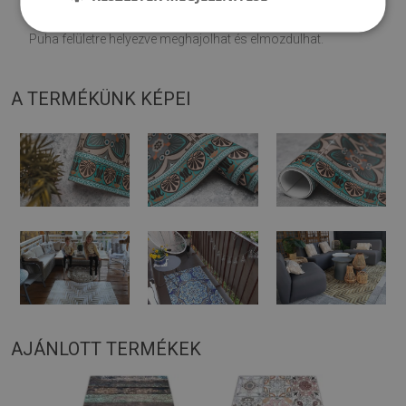
♦
A szőnyeget kemény felületen történő használatra tervezték.
Puha felületre helyezve meghajolhat és elmozdulhat.
A TERMÉKÜNK KÉPEI
AJÁNLOTT TERMÉKEK