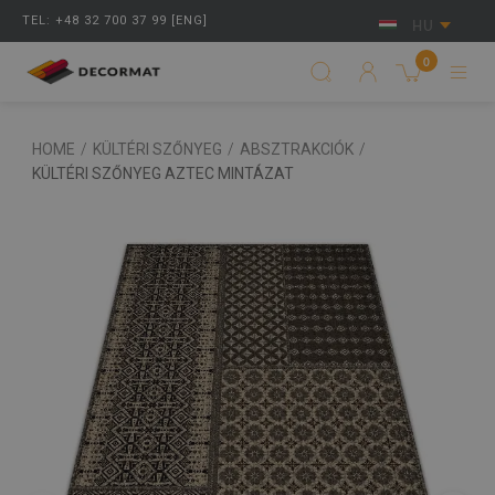
TEL: +48 32 700 37 99 [ENG]
HU
0
HOME
/
KÜLTÉRI SZŐNYEG
/
ABSZTRAKCIÓK
/
KÜLTÉRI SZŐNYEG AZTEC MINTÁZAT