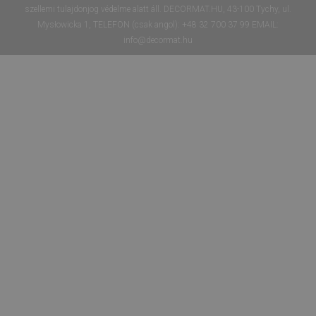
szellemi tulajdonjog védelme alatt áll. DECORMAT.HU, 43-100 Tychy, ul.
Mysłowicka 1, TELEFON (csak angol): +48 32 700 37 99 EMAIL:
info@decormat.hu