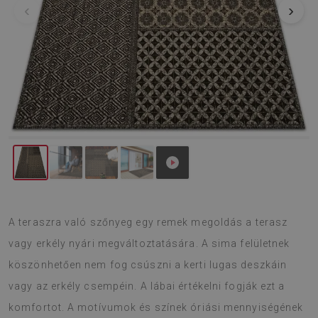
‹
›
A teraszra való szőnyeg egy remek megoldás a terasz
vagy erkély nyári megváltoztatására. A sima felületnek
köszönhetően nem fog csúszni a kerti lugas deszkáin
vagy az erkély csempéin. A lábai értékelni fogják ezt a
komfortot. A motívumok és színek óriási mennyiségének