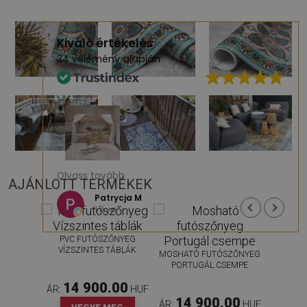
Kiváló értékelés
alapján
34 vélemény
lmas
Nagyon elégedett vagyok. Nagyon jó
Olvass tovább
AJÁNLOTT TERMÉKEK
st. A
minőségű, gyönyörű minta. Gyors szállítás.
és
Melegen ajánlom :)
Patrycja M
1 éve
 A
(Google által fordítva,
eredeti
PVC FUTÓSZŐNYEG
s
megjelenítése
)
VÍZSZINTES TÁBLÁK
MOSHATÓ FUTÓSZŐNYEG
PORTUGÁL CSEMPE
 egy
ezhet.
14 900.00
ÁR:
HUF
 a
14 900.00
ÁR:
HUF