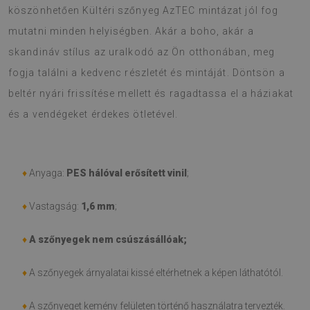
köszönhetően Kültéri szőnyeg AzTEC mintázat jól fog
mutatni minden helyiségben. Akár a boho, akár a
skandináv stílus az uralkodó az Ön otthonában, meg
fogja találni a kedvenc részletét és mintáját. Döntsön a
beltér nyári frissítése mellett és ragadtassa el a háziakat
és a vendégeket érdekes ötletével.
♦
Anyaga:
PES hálóval erősített vinil
;
♦
Vastagság:
1,6 mm
;
♦
A szőnyegek nem csúszásállóak;
♦
A szőnyegek árnyalatai kissé eltérhetnek a képen láthatótól.
♦
A szőnyeget kemény felületen történő használatra tervezték.