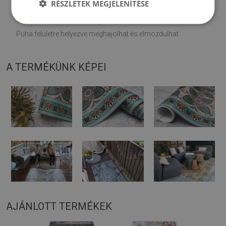
RÉSZLETEK MEGJELENÍTÉSE
♦
A szőnyeget kemény felületen történő használatra tervezték.
Puha felületre helyezve meghajolhat és elmozdulhat.
A TERMÉKÜNK KÉPEI
AJÁNLOTT TERMÉKEK