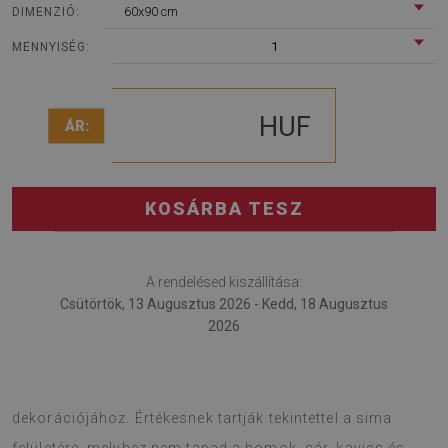
60x90 cm
DIMENZIÓ:
1
MENNYISÉG:
HUF
ÁR:
KOSÁRBA TESZ
A rendelésed kiszállítása:
Csütörtök, 13 Augusztus 2026 - Kedd, 18 Augusztus
2026
Terasz szőnyeg a divatos kellék az erkély és a terasz
dekorációjához. Értékesnek tartják tekintettel a sima