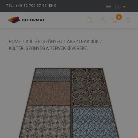
TEL: +48 32 700 37 99 [ENG]
HU
0
HOME
/
KÜLTÉRI SZŐNYEG
/
ABSZTRAKCIÓK
/
KÜLTÉRI SZŐNYEG A TERVEK KEVERÉKE