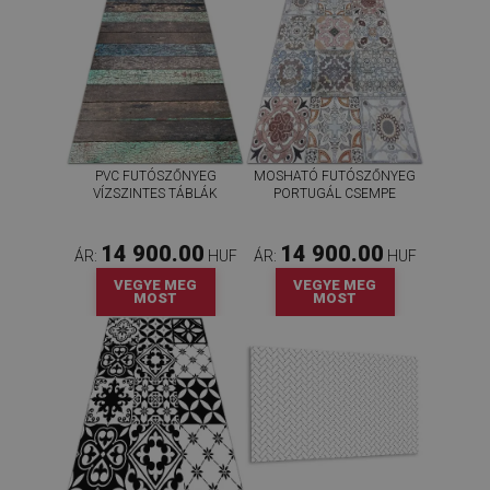
PVC FUTÓSZŐNYEG
MOSHATÓ FUTÓSZŐNYEG
VÍZSZINTES TÁBLÁK
PORTUGÁL CSEMPE
14 900.00
14 900.00
ÁR:
HUF
ÁR:
HUF
VEGYE MEG
VEGYE MEG
MOST
MOST