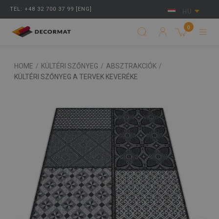
TEL: +48 32 700 37 99 [ENG]
HU
0
HOME
/
KÜLTÉRI SZŐNYEG
/
ABSZTRAKCIÓK
/
KÜLTÉRI SZŐNYEG A TERVEK KEVERÉKE