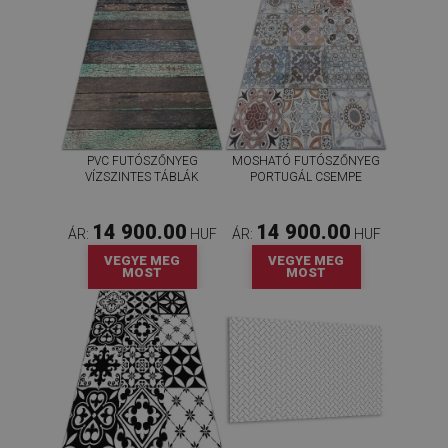
PVC FUTÓSZŐNYEG
MOSHATÓ FUTÓSZŐNYEG
VÍZSZINTES TÁBLÁK
PORTUGÁL CSEMPE
14 900.00
14 900.00
ÁR:
HUF
ÁR:
HUF
VEGYE MEG
VEGYE MEG
MOST
MOST