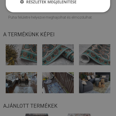
RÉSZLETEK MEGJELENÍTÉSE
♦
A szőnyeget kemény felületen történő használatra tervezték.
Puha felületre helyezve meghajolhat és elmozdulhat.
A TERMÉKÜNK KÉPEI
AJÁNLOTT TERMÉKEK