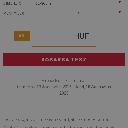
60x90 cm
DIMENZIÓ:
1
MENNYISÉG:
HUF
ÁR:
KOSÁRBA TESZ
A rendelésed kiszállítása:
Csütörtök, 13 Augusztus 2026 - Kedd, 18 Augusztus
2026
Külső szőnyeg a legújabb kellék az erkély és a terasz
dekorációjához. Értékesnek tartják tekintettel a matt