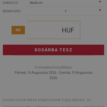
90x45 cm
DIMENZIÓ:
1
MENNYISÉG:
HUF
ÁR:
KOSÁRBA TESZ
A rendelésed kiszállítása:
Péntek, 14 Augusztus 2026 - Szerda, 19 Augusztus
2026
Az íróasztal alátét egy divatos kellék, mely az egész
kompozícióérdekes kiegészítését fogja képezni. Az