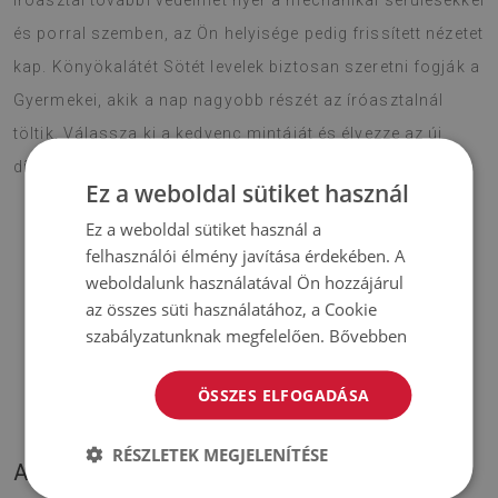
íróasztal további védelmet nyer a mechanikai sérülésekkel
és porral szemben, az Ön helyisége pedig frissített nézetet
kap. Könyökalátét Sötét levelek biztosan szeretni fogják a
Gyermekei, akik a nap nagyobb részét az íróasztalnál
töltik. Válassza ki a kedvenc mintáját és élvezze az új
díszítést hosszú időn keresztül.
Ez a weboldal sütiket használ
Ez a weboldal sütiket használ a
felhasználói élmény javítása érdekében. A
♦
Anyag:
PES hálóval erősített vinyl
;
weboldalunk használatával Ön hozzájárul
az összes süti használatához, a Cookie
♦
Vastagság:
1,6 mm
;
szabályzatunknak megfelelően.
Bővebben
♦
A szőnyegek árnyalatai kis mértékben eltérhetnek az
ÖSSZES ELFOGADÁSA
illusztráción láthatóktól.
RÉSZLETEK MEGJELENÍTÉSE
A TERMÉKÜNK KÉPEI