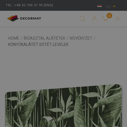
TEL: +48 32 700 37 99 [ENG]
HU
0
HOME
/
ÍRÓASZTAL ALÁTÉTEK
/
NÖVÉNYZET
/
KÖNYÖKALÁTÉT SÖTÉT LEVELEK