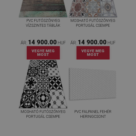
PVC FUTÓSZŐNYEG
MOSHATÓ FUTÓSZŐNYEG
VÍZSZINTES TÁBLÁK
PORTUGÁL CSEMPE
14 900.00
14 900.00
ÁR:
HUF
ÁR:
HUF
VEGYE MEG
VEGYE MEG
MOST
MOST
MOSHATÓ FUTÓSZŐNYEG
PVC FALPANEL FEHÉR
PORTUGÁL CSEMPE
HERINGCSONT
14 900.00
20 400.00
ÁR:
HUF
ÁR:
HUF