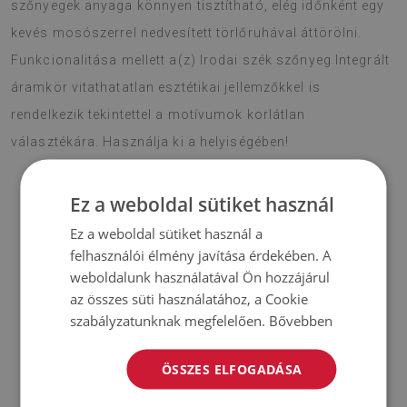
szőnyegek anyaga könnyen tisztítható, elég időnként egy
kevés mosószerrel nedvesített törlőruhával áttörölni.
Funkcionalitása mellett a(z) Irodai szék szőnyeg Integrált
áramkör vitathatatlan esztétikai jellemzőkkel is
rendelkezik tekintettel a motívumok korlátlan
választékára. Használja ki a helyiségében!
Ez a weboldal sütiket használ
♦
Anyaga:
PES hálóval erősített vinil
;
Ez a weboldal sütiket használ a
felhasználói élmény javítása érdekében. A
♦
Vastagság:
1,6 mm
;
weboldalunk használatával Ön hozzájárul
az összes süti használatához, a Cookie
♦
A szőnyegek nem csúszásállóak;
szabályzatunknak megfelelően.
Bővebben
♦
A szőnyegek árnyalatai kissé eltérhetnek a képen láthatótól.
ÖSSZES ELFOGADÁSA
♦
A szőnyeget kemény felületen történő használatra tervezték.