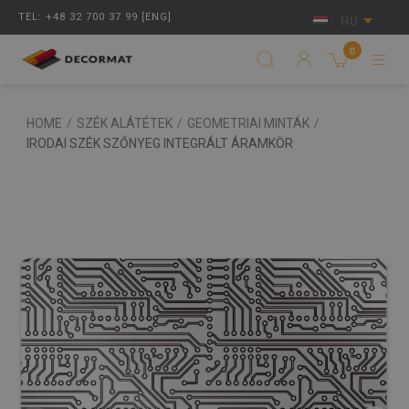
TEL: +48 32 700 37 99 [ENG]
HU
0
HOME
/
SZÉK ALÁTÉTEK
/
GEOMETRIAI MINTÁK
/
IRODAI SZÉK SZŐNYEG INTEGRÁLT ÁRAMKÖR