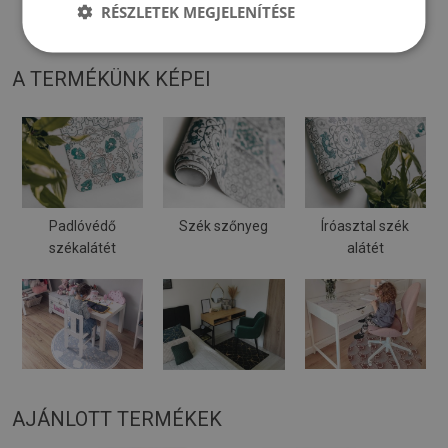
RÉSZLETEK MEGJELENÍTÉSE
Puha felületre helyezve meghajolhat és elmozdulhat.
A TERMÉKÜNK KÉPEI
Padlóvédő
Szék szőnyeg
Íróasztal szék
székalátét
alátét
AJÁNLOTT TERMÉKEK