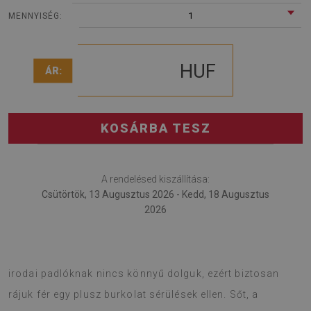
1
MENNYISÉG:
HUF
ÁR:
KOSÁRBA TESZ
A rendelésed kiszállítása:
Csütörtök, 13 Augusztus 2026 - Kedd, 18 Augusztus
2026
A fotel alátét jól beválik a cégnél és otthon egyaránt. Az
irodai padlóknak nincs könnyű dolguk, ezért biztosan
rájuk fér egy plusz burkolat sérülések ellen. Sőt, a