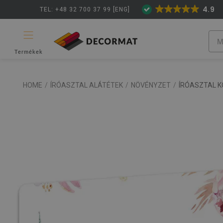
4.9
TEL: +48 32 700 37 99 [ENG]
Termékek
HOME
/
ÍRÓASZTAL ALÁTÉTEK
/
NÖVÉNYZET
/
ÍRÓASZTAL 