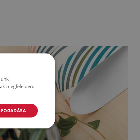
lunk
nak megfelelően.
ELFOGADÁSA