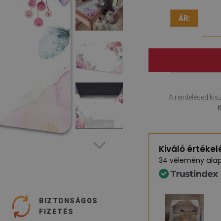
ÁR:
A rendelésed kisz
K
Kiváló értékel
alap
34 vélemény
BIZTONSÁGOS
FIZETÉS