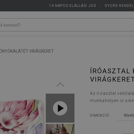
14 NAPOS ELÁLLÁSI JOG
|
GYORS RENDE
KÖNYÖKALÁTÉT VIRÁGKERET
ÍRÓASZTAL
VIRÁGKERE
Az íróasztal védőal
munkahelyen is sike
90x45
DIMENZIÓ: