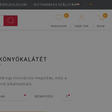
LÉSFELDOLGOZÁS
|
BIZTONSÁGOS SZÁLLÍTÁS
HU
0
0
Kedvencek
Saját fiók
Kosár
 KÖNYÖKALÁTÉT
T
átét egy innovációs megoldás, mely a
rrel alkalmazható.
 cm
1
MENNYISÉG: