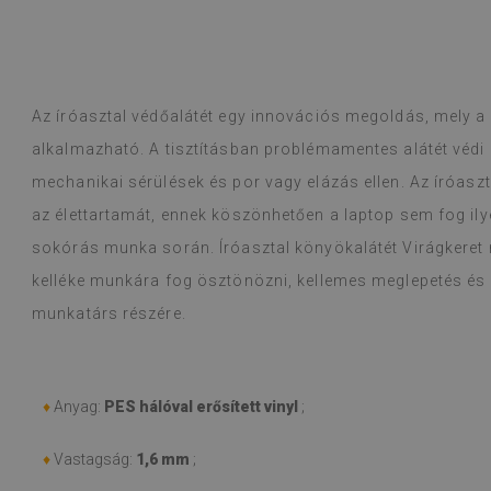
fordítva,
eredeti megjelenítése
)
Vinillapok – na
Olvass tovább
dizájnválaszték
alunska
egy héten belül
Beatrycz
1 éve
becsomagolt vol
Az íróasztal védőalátét egy innovációs megoldás, mely a 
lehúzás és a fe
alkalmazható. A tisztításban problémamentes alátét védi a
pedig fantaszt
még mindig len
mechanikai sérülések és por vagy elázás ellen. Az íróasz
ilyen munkát v
az élettartamát, ennek köszönhetően a laptop sem fog il
őket, és még a 
sokórás munka során. Íróasztal könyökalátét Virágkeret 
ellenére sem v
problémát. Kön
kelléke munkára fog ösztönözni, kellemes meglepetés és ö
ha koszolódnak
munkatárs részére.
(Google által f
♦
Anyag:
PES hálóval erősített vinyl
;
♦
Vastagság:
1,6 mm
;