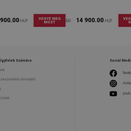
VEGYE MEG
VEG
 900.00
14 900.00
HUF
ÁR:
HUF
MOST
Ügyfelek Számára
Social Medi
unk
face
zeszerelési útmutató
inst
g
yout
csolat