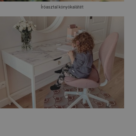
Íróasztal könyökalátét