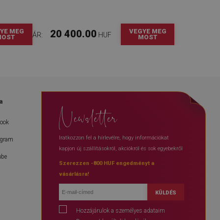
YE MEG
VEGYE MEG
20 400.00
ÁR:
HUF
MOST
MOST
a
Newsletter
book
Iratkozzon fel a hírlevélre, hogy információkat
agram
kapjon új szállításokról, akciókról és sok egyebekről
ube
Szerezzen -800 HUF engedményt a
vásárlásra!
KÜLDÉS
Hozzájárulok a személyes adataim