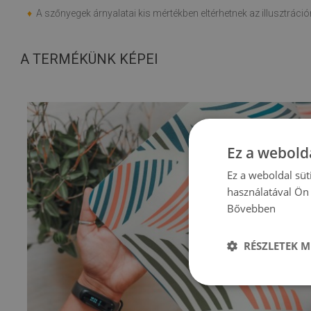
♦
A szőnyegek árnyalatai kis mértékben eltérhetnek az illusztráción
A TERMÉKÜNK KÉPEI
Ez a webolda
Ez a weboldal süt
használatával Ön 
Bővebben
RÉSZLETEK M