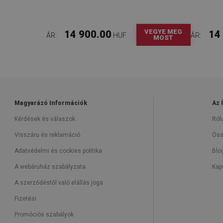
VEGYE MEG
14 900.00
14
ÁR:
HUF
ÁR:
MOST
Magyarázó Információk
Az 
Kérdések és válaszok
Ról
Visszáru és reklamáció
Öss
Adatvédelmi és cookies politika
Blo
A webáruház szabályzata
Kap
A szerződéstől való elállás joga
Fizetési
Promóciós szabályok