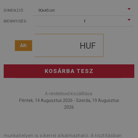
90x45 cm
DIMENZIÓ:
1
MENNYISÉG:
HUF
ÁR:
KOSÁRBA TESZ
A rendelésed kiszállítása:
Péntek, 14 Augusztus 2026 - Szerda, 19 Augusztus
2026
Az íróasztal védőalátét egy innovációs megoldás, mely a
munkahelyen is sikerrel alkalmazható. A tisztításban