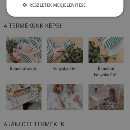
RÉSZLETEK MEGJELENÍTÉSE
illusztráción láthatóktól.
A TERMÉKÜNK KÉPEI
Íróasztal alátét
Könyökalátét
Íróasztal
könyökalátét
AJÁNLOTT TERMÉKEK