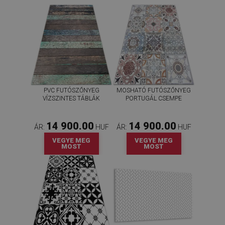
PVC FUTÓSZŐNYEG
MOSHATÓ FUTÓSZŐNYEG
VÍZSZINTES TÁBLÁK
PORTUGÁL CSEMPE
14 900.00
14 900.00
ÁR:
HUF
ÁR:
HUF
VEGYE MEG
VEGYE MEG
MOST
MOST