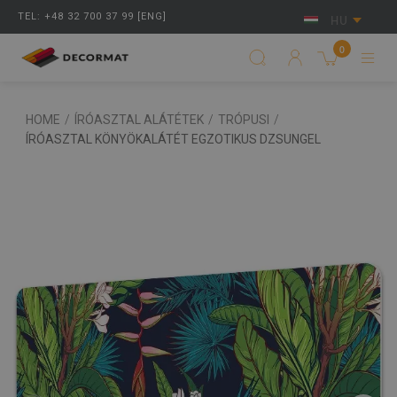
TEL: +48 32 700 37 99 [ENG]
HU
0
HOME
/
ÍRÓASZTAL ALÁTÉTEK
/
TRÓPUSI
/
ÍRÓASZTAL KÖNYÖKALÁTÉT EGZOTIKUS DZSUNGEL