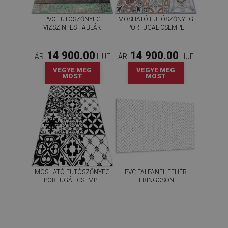
PVC FUTÓSZŐNYEG
MOSHATÓ FUTÓSZŐNYEG
VÍZSZINTES TÁBLÁK
PORTUGÁL CSEMPE
14 900.00
14 900.00
ÁR:
HUF
ÁR:
HUF
VEGYE MEG
VEGYE MEG
MOST
MOST
MOSHATÓ FUTÓSZŐNYEG
PVC FALPANEL FEHÉR
PORTUGÁL CSEMPE
HERINGCSONT
14 900.00
20 400.00
ÁR:
HUF
ÁR:
HUF
VEGYE MEG
VEGYE MEG