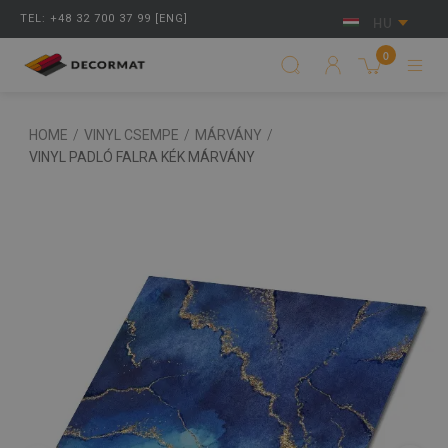
TEL: +48 32 700 37 99 [ENG]
HU
0
HOME
/
VINYL CSEMPE
/
MÁRVÁNY
/
VINYL PADLÓ FALRA KÉK MÁRVÁNY