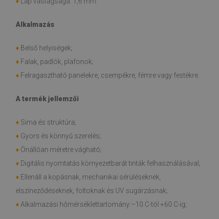
♦
Lap vastagsága: 1,6 mm.
Alkalmazás
♦
Belső helyiségek;
♦
Falak, padlók, plafonok;
♦
Felragasztható panelekre, csempékre, fémre vagy festékre.
A termék jellemzői
♦
Sima és struktúra;
♦
Gyors és könnyű szerelés;
♦
Önállóan méretre vágható;
♦
Digitális nyomtatás környezetbarát tinták felhasználásával;
♦
Ellenáll a kopásnak, mechanikai sérüléseknek,
elszíneződéseknek, foltoknak és UV sugárzásnak;
♦
Alkalmazási hőmérséklettartomány:–10 C-tól +60 C-ig;