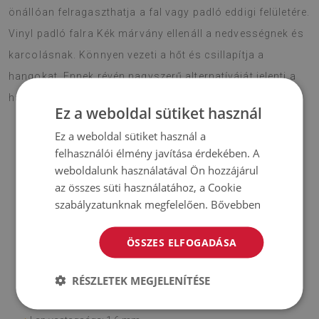
önállóan felragaszthatja a fal vagy padló eddigi felületére.
Vinyl padló falra Kék márvány ellenáll a nedvességnek és
karcolásnak. Könnyen vezeti a hőt és csillapítja a
hangokat. Ennek révén nagyszerű alternatíváját jelenti a
hagyományos dekorációs anyagoknak.
Ez a weboldal sütiket használ
Ez a weboldal sütiket használ a
felhasználói élmény javítása érdekében. A
FIGYELEM!
weboldalunk használatával Ön hozzájárul
az összes süti használatához, a Cookie
♦
A megadott ár 9 db-os lapkészletre vonatkozik, méretek:
szabályzatunknak megfelelően.
Bővebben
30x30 cm.
ÖSSZES ELFOGADÁSA
Anyag
RÉSZLETEK MEGJELENÍTÉSE
♦
Vinil PES hálóval erősítve, ragasztóval;
♦
Lap méretei: 30x30 cm;