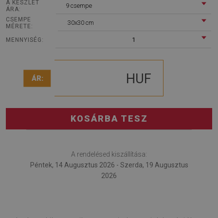
A KÉSZLET
9 csempe
ÁRA:
CSEMPE
30x30 cm
MÉRETE:
1
MENNYISÉG:
HUF
ÁR:
KOSÁRBA TESZ
A rendelésed kiszállítása:
Péntek, 14 Augusztus 2026 - Szerda, 19 Augusztus
2026
Vinyl padló falra Kék márvány egy dekorációs ötlet azok