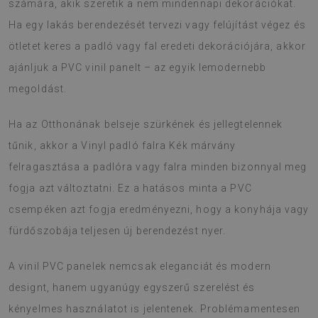
számára, akik szeretik a nem mindennapi dekorációkat.
Ha egy lakás berendezését tervezi vagy felújítást végez és
ötletet keres a padló vagy fal eredeti dekorációjára, akkor
ajánljuk a PVC vinil panelt – az egyik lemodernebb
megoldást.
Ha az Otthonának belseje szürkének és jellegtelennek
tűnik, akkor a Vinyl padló falra Kék márvány
felragasztása a padlóra vagy falra minden bizonnyal meg
fogja azt változtatni. Ez a hatásos minta a PVC
csempéken azt fogja eredményezni, hogy a konyhája vagy
fürdőszobája teljesen új berendezést nyer.
A vinil PVC panelek nemcsak eleganciát és modern
designt, hanem ugyanúgy egyszerű szerelést és
kényelmes használatot is jelentenek. Problémamentesen