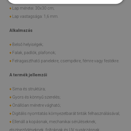
♦
Vinil PES hálóval erősítve, ragasztóval;
♦
Lap méretei: 30x30 cm;
♦
Lap vastagsága: 1,6 mm.
Alkalmazás
♦
Belső helyiségek;
♦
Falak, padlók, plafonok;
♦
Felragasztható panelekre, csempékre, fémre vagy festékre.
A termék jellemzői
♦
Sima és struktúra;
♦
Gyors és könnyű szerelés;
♦
Önállóan méretre vágható;
♦
Digitális nyomtatás környezetbarát tinták felhasználásával;
♦
Ellenáll a kopásnak, mechanikai sérüléseknek,
elszíneződéseknek, foltoknak és UV sugárzásnak;