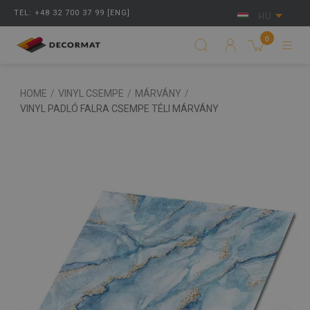
TEL: +48 32 700 37 99 [ENG]
HU
0
HOME
/
VINYL CSEMPE
/
MÁRVÁNY
/
VINYL PADLÓ FALRA CSEMPE TÉLI MÁRVÁNY