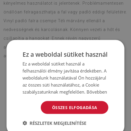
kényelmes használatot is jelentenek. Problémamentesen
önállóan felragaszthatja a fal vagy padló eddigi felületére.
Vinyl padló falra csempe Téli márvány ellenáll a
nedvességnek és karcolásnak. Könnyen vezeti a hőt és
csillapítja a hangokat. Ennek révén nagyszerű
alternatíváját jelenti a hagyományos dekorációs
Ez a weboldal sütiket használ
anyagoknak.
Ez a weboldal sütiket használ a
felhasználói élmény javítása érdekében. A
weboldalunk használatával Ön hozzájárul
FIGYELEM!
az összes süti használatához, a Cookie
szabályzatunknak megfelelően.
Bővebben
♦
A megadott ár 9 db-os lapkészletre vonatkozik, méretek:
30x30 cm.
ÖSSZES ELFOGADÁSA
Anyag
RÉSZLETEK MEGJELENÍTÉSE