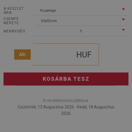
A KÉSZLET
9 csempe
ÁRA:
CSEMPE
30x30 cm
MÉRETE:
1
MENNYISÉG:
HUF
ÁR:
KOSÁRBA TESZ
A rendelésed kiszállítása:
Csütörtök, 13 Augusztus 2026 - Kedd, 18 Augusztus
2026
Vinyl padló falra csempe Téli márvány egy dekorációs