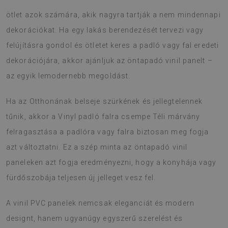
ötlet azok számára, akik nagyra tartják a nem mindennapi
dekorációkat. Ha egy lakás berendezését tervezi vagy
felújításra gondol és ötletet keres a padló vagy fal eredeti
dekorációjára, akkor ajánljuk az öntapadó vinil panelt –
az egyik lemodernebb megoldást.
Ha az Otthonának belseje szürkének és jellegtelennek
tűnik, akkor a Vinyl padló falra csempe Téli márvány
felragasztása a padlóra vagy falra biztosan meg fogja
azt változtatni. Ez a szép minta az öntapadó vinil
paneleken azt fogja eredményezni, hogy a konyhája vagy
fürdőszobája teljesen új jelleget vesz fel.
A vinil PVC panelek nemcsak eleganciát és modern
designt, hanem ugyanúgy egyszerű szerelést és