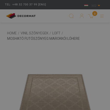
TEL: +48 32 700 37 99 [ENG]
HU
0
HOME
/
VINIL SZŐNYEGEK
/
LOFT
/
MOSHATÓ FUTÓSZŐNYEG MAROKKÓI LÓHERE