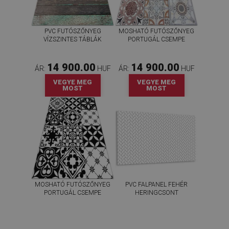
PVC FUTÓSZŐNYEG
MOSHATÓ FUTÓSZŐNYEG
VÍZSZINTES TÁBLÁK
PORTUGÁL CSEMPE
14 900.00
14 900.00
ÁR:
HUF
ÁR:
HUF
VEGYE MEG
VEGYE MEG
MOST
MOST
MOSHATÓ FUTÓSZŐNYEG
PVC FALPANEL FEHÉR
PORTUGÁL CSEMPE
HERINGCSONT
14 900.00
20 400.00
ÁR:
HUF
ÁR:
HUF