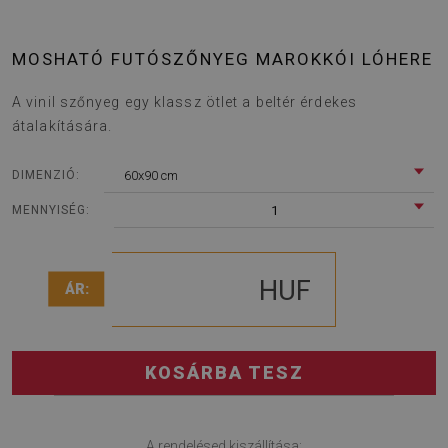
MOSHATÓ FUTÓSZŐNYEG MAROKKÓI LÓHERE
A vinil szőnyeg egy klassz ötlet a beltér érdekes
átalakítására.
60x90 cm
DIMENZIÓ:
1
MENNYISÉG:
HUF
ÁR:
KOSÁRBA TESZ
A rendelésed kiszállítása: