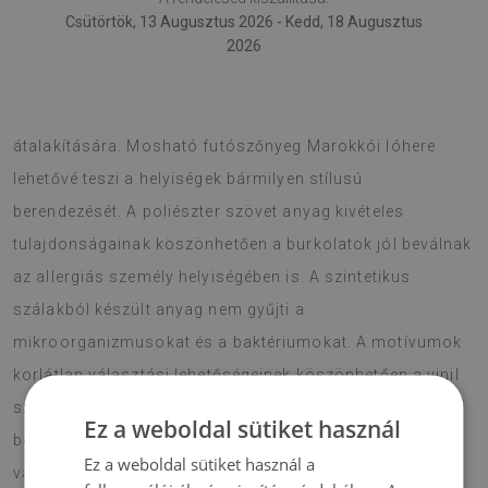
Csütörtök, 13 Augusztus 2026 - Kedd, 18 Augusztus
2026
A vinil szőnyeg egy klassz ötlet a beltér érdekes
átalakítására. Mosható futószőnyeg Marokkói lóhere
lehetővé teszi a helyiségek bármilyen stílusú
berendezését. A poliészter szövet anyag kivételes
tulajdonságainak köszönhetően a burkolatok jól beválnak
az allergiás személy helyiségében is. A szintetikus
szálakból készült anyag nem gyűjti a
mikroorganizmusokat és a baktériumokat. A motívumok
korlátlan választási lehetőségeinek köszönhetően a vinil
szőnyeg egy divatos kellék. Érdemes a korszerűségbe
Ez a weboldal sütiket használ
befektetni és a saját helyiségbe a legjobb dekorációt
Ez a weboldal sütiket használ a
választani. Rendezze be a nappaliját ötletesen!