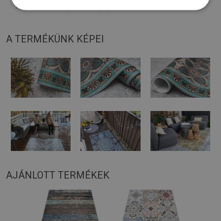
Puha felületre helyezve meghajolhat és elmozdulhat.
A TERMÉKÜNK KÉPEI
AJÁNLOTT TERMÉKEK