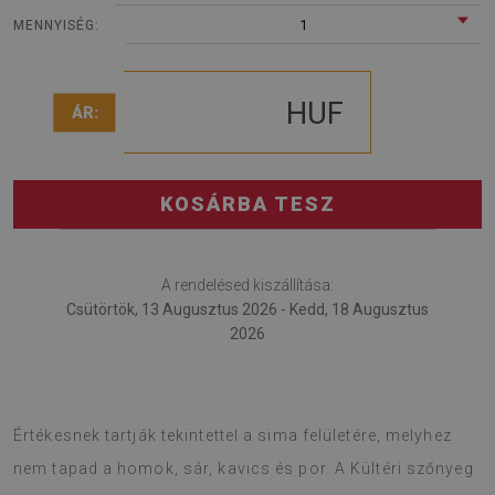
1
MENNYISÉG:
HUF
ÁR:
KOSÁRBA TESZ
A rendelésed kiszállítása:
Csütörtök, 13 Augusztus 2026 - Kedd, 18 Augusztus
2026
Külső szőnyeg a legújabb kellék a teraszhoz és a kerthez.
Értékesnek tartják tekintettel a sima felületére, melyhez
nem tapad a homok, sár, kavics és por. A Kültéri szőnyeg