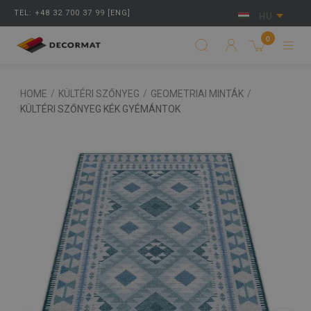
TEL: +48 32 700 37 99 [ENG]
HU
0
HOME
/
KÜLTÉRI SZŐNYEG
/
GEOMETRIAI MINTÁK
/
KÜLTÉRI SZŐNYEG KÉK GYÉMÁNTOK