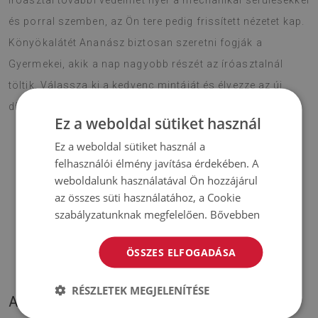
íróasztal további védelmet nyer a mechanikai sérülésekkel
és porral szemben, az Ön tere pedig frissített nézetet kap.
Könyökalátét Ananász biztosan szeretni fogják a
Gyermekei, akik a nap nagyobb részét az íróasztalnál
töltik. Válassza ki a kedvenc mintáját és élvezze az új
díszítést hosszú időn keresztül.
Ez a weboldal sütiket használ
Ez a weboldal sütiket használ a
felhasználói élmény javítása érdekében. A
♦
Anyag:
PES hálóval erősített vinyl
;
weboldalunk használatával Ön hozzájárul
az összes süti használatához, a Cookie
♦
Vastagság:
1,6 mm
;
szabályzatunknak megfelelően.
Bővebben
♦
A szőnyegek árnyalatai kis mértékben eltérhetnek az
ÖSSZES ELFOGADÁSA
illusztráción láthatóktól.
RÉSZLETEK MEGJELENÍTÉSE
A TERMÉKÜNK KÉPEI