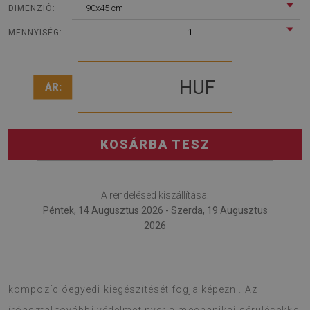
90x45 cm
DIMENZIÓ:
1
MENNYISÉG:
HUF
ÁR:
KOSÁRBA TESZ
A rendelésed kiszállítása:
Péntek, 14 Augusztus 2026 - Szerda, 19 Augusztus
2026
Az íróasztal alátét egy divatos kellék, mely az egész
kompozícióegyedi kiegészítését fogja képezni. Az