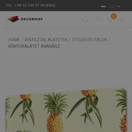
TEL: +48 32 700 37 99 [ENG]
HU
0
HOME
/
ÍRÓASZTAL ALÁTÉTEK
/
ÉTELEK ÉS ITALOK
/
KÖNYÖKALÁTÉT ANANÁSZ