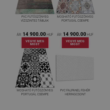
PVC FUTÓSZŐNYEG
MOSHATÓ FUTÓSZŐNYEG
VÍZSZINTES TÁBLÁK
PORTUGÁL CSEMPE
14 900.00
14 900.00
ÁR:
HUF
ÁR:
HUF
VEGYE MEG
VEGYE MEG
MOST
MOST
MOSHATÓ FUTÓSZŐNYEG
PVC FALPANEL FEHÉR
PORTUGÁL CSEMPE
HERINGCSONT
14 900.00
20 400.00
ÁR:
HUF
ÁR:
HUF