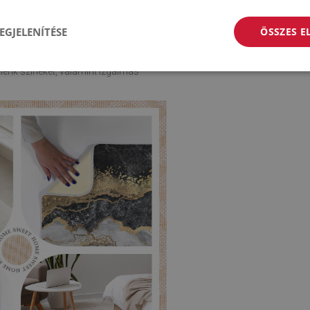
EGJELENÍTÉSE
ÖSSZES 
nyagokból készült, a nyomtatott
lénk színeket, valamint izgalmas