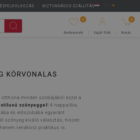
LÉSFELDOLGOZÁS
|
BIZTONSÁGOS SZÁLLÍTÁS
HU
0
0
Kedvencek
Saját fiók
Kosár
EG KÖRVONALAS
t otthona minden szobájából ezzel a
stílusú szőnyeggel
! A nappaliba,
ába és előszobába egyaránt
dő szőnyeg kiváló választás, hiszen
hanem rendkívül praktikus is.