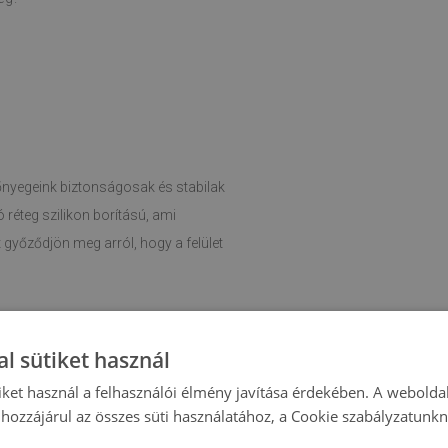
zőnyegeink biztonságosak és stabilak
réteg szilikon borítású, ami
 győződjön meg arról, hogy a felület
őnyeg tisztítását és higiéniájának
l sütiket használ
iket használ a felhasználói élmény javítása érdekében. A webolda
 köszönhetően bármely helyiséghez
hozzájárul az összes süti használatához, a Cookie szabályzatunk
aliba, ahol puhaságot és kényelmet