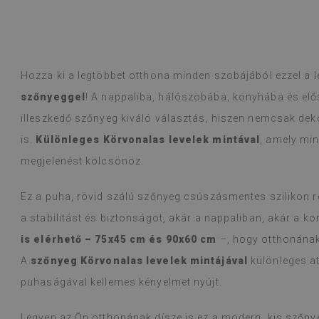
! Rendszeres vásárló vagyok, a minőség
t csalódást.
fordítva,
eredeti megjelenítése
)
Hozza ki a legtöbbet otthona minden szobájából ezzel a 
Vinillapok – na
Olvass tovább
dizájnválaszték
szőnyeggel
! A nappaliba, hálószobába, konyhába és el
alunska
egy héten belül
Beatrycz
illeszkedő szőnyeg kiváló választás, hiszen nemcsak deko
1 éve
becsomagolt vol
lehúzás és a fe
is.
Különleges Körvonalas levelek mintával
, amely min
pedig fantaszt
megjelenést kölcsönöz.
még mindig len
ilyen munkát v
Ez a puha, rövid szálú szőnyeg csúszásmentes szilikon rét
őket, és még a 
ellenére sem v
a stabilitást és biztonságot, akár a nappaliban, akár a 
problémát. Kön
is elérhető – 75x45 cm és 90x60 cm
–, hogy otthonának
ha koszolódnak
A
szőnyeg Körvonalas levelek mintájával
különleges a
(Google által f
puhaságával kellemes kényelmet nyújt.
Legyen az Ön otthonának dísze is ez a modern, kis szőny