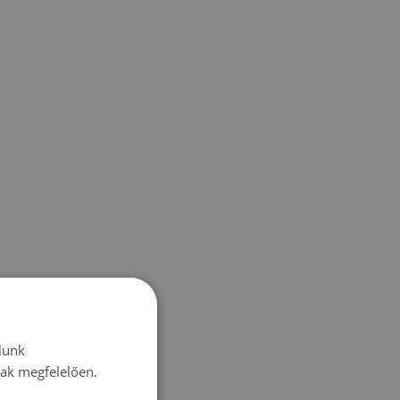
lunk
nak megfelelően.