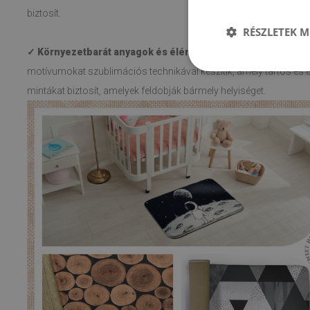
biztosít.
RÉSZLETEK M
✓ Környezetbarát anyagok és élénk színek.
Környezetbarát a
motívumokat szublimációs technikával készítik, amely tartós és é
mintákat biztosít, amelyek feldobják bármely helyiséget.