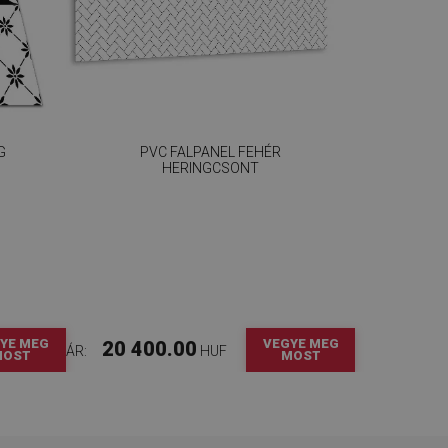
G
PVC FALPANEL FEHÉR
HERINGCSONT
YE MEG
VEGYE MEG
20 400.00
ÁR:
HUF
MOST
MOST