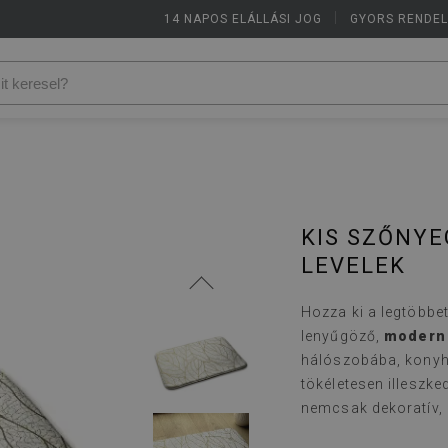
14 NAPOS ELÁLLÁSI JOG
|
GYORS RENDE
KIS SZŐNY
LEVELEK
Hozza ki a legtöbbe
lenyűgöző,
modern 
hálószobába, konyh
tökéletesen illeszke
nemcsak dekoratív, 