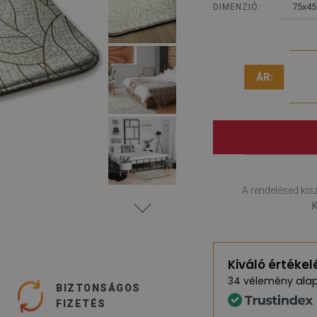
75x45
DIMENZIÓ:
ÁR:
A rendelésed kisz
K
Kiváló értékel
alap
34 vélemény
BIZTONSÁGOS
FIZETÉS