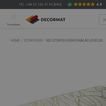
4.9
TEL: +48 32 700 37 99 [ENG]
Termékek
HOME
/
SZŐNYEGEK
/
KIS SZŐNYEG KÖRVONALAS LEVELEK