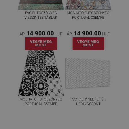
PVC FUTÓSZŐNYEG
MOSHATÓ FUTÓSZŐNYEG
VÍZSZINTES TÁBLÁK
PORTUGÁL CSEMPE
14 900.00
14 900.00
ÁR:
HUF
ÁR:
HUF
VEGYE MEG
VEGYE MEG
MOST
MOST
MOSHATÓ FUTÓSZŐNYEG
PVC FALPANEL FEHÉR
PORTUGÁL CSEMPE
HERINGCSONT
14 900.00
20 400.00
ÁR:
HUF
ÁR:
HUF
VEGYE MEG
VEGYE MEG