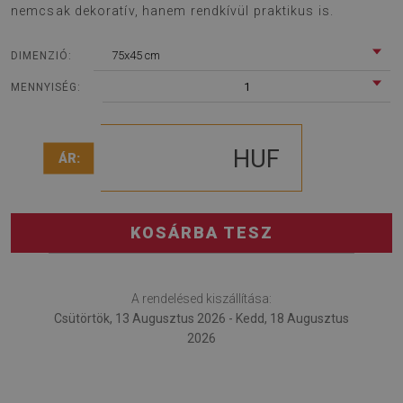
nemcsak dekoratív, hanem rendkívül praktikus is.
75x45 cm
DIMENZIÓ:
1
MENNYISÉG:
HUF
ÁR:
KOSÁRBA TESZ
A rendelésed kiszállítása:
Csütörtök, 13 Augusztus 2026 - Kedd, 18 Augusztus
2026
Hozza ki a legtöbbet otthona minden szobájából ezzel a