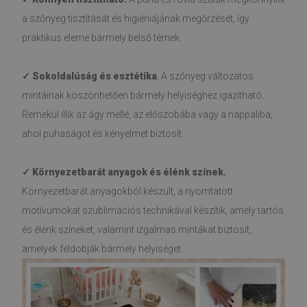
a szőnyeg tisztítását és higiéniájának megőrzését, így
praktikus eleme bármely belső térnek.
✓ Sokoldalúság és esztétika
. A szőnyeg változatos
mintáinak köszönhetően bármely helyiséghez igazítható.
Remekül illik az ágy mellé, az előszobába vagy a nappaliba,
ahol puhaságot és kényelmet biztosít.
✓ Környezetbarát anyagok és élénk színek.
Környezetbarát anyagokból készült, a nyomtatott
motívumokat szublimációs technikával készítik, amely tartós
és élénk színeket, valamint izgalmas mintákat biztosít,
amelyek feldobják bármely helyiséget.