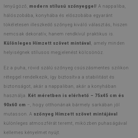
lenyűgöző,
modern stílusú szőnyeggel
! A nappaliba,
hálószobába, konyhába és előszobába egyaránt
tökéletesen illeszkedő szőnyeg kiváló választás, hiszen
nemcsak dekoratív, hanem rendkívül praktikus is.
Különleges Hímzett szövet mintával
, amely minden
helyiségnek stílusos megjelenést kölcsönöz.
Ez a puha, rövid szálú szőnyeg csúszásmentes szilikon
réteggel rendelkezik, így biztosítva a stabilitást és
biztonságot, akár a nappaliban, akár a konyhában
használja.
Két méretben is elérhető – 75x45 cm és
90x60 cm
–, hogy otthonának bármely sarkában jól
mutasson. A
szőnyeg Hímzett szövet mintájával
különleges atmoszférát teremt, miközben puhaságával
kellemes kényelmet nyújt.