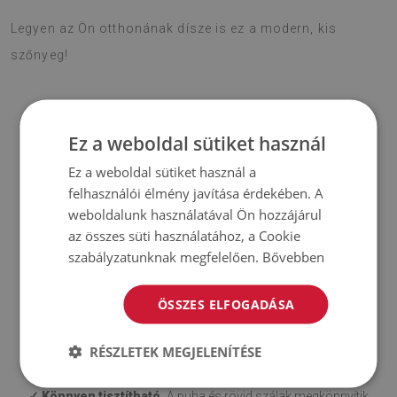
Legyen az Ön otthonának dísze is ez a modern, kis
szőnyeg!
A szőnyegünk előnyei
Ez a weboldal sütiket használ
Ez a weboldal sütiket használ a
felhasználói élmény javítása érdekében. A
weboldalunk használatával Ön hozzájárul
✓ Csúszásgátló alsó réteg.
A csúszásgátló réteggel
az összes süti használatához, a Cookie
ellátott szőnyegeink biztonságosak és stabilak különböző
szabályzatunknak megfelelően.
Bővebben
padlóburkolatokon, például fán vagy csempén. Az alsó réteg
szilikon borítású, ami megakadályozza az elcsúszást és
ÖSSZES ELFOGADÁSA
növeli a kényelmet. Terítés előtt győződjön meg arról, hogy a
felület sima, tiszta és száraz.
RÉSZLETEK MEGJELENÍTÉSE
✓ Könnyen tisztítható.
A puha és rövid szálak megkönnyítik