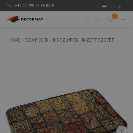
TEL: +48 32 700 37 99 [ENG]
HU
0
HOME
/
SZŐNYEGEK
/
KIS SZŐNYEG HÍMZETT SZÖVET
‹
›