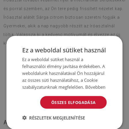
íróasztal további védelmet nyer a mechanikai sérülésekkel
és porral szemben, az Ön tere pedig frissített nézetet kap.
Íróasztal alátét Sárga citrom biztosan szeretni fogják a
Gyermekei, akik a nap nagyobb részét az íróasztalnál
töltik. Válassza ki a kedvenc motívumát és élvezze az új
kelléket hosszú időn keresztül.
Ez a weboldal sütiket használ
Ez a weboldal sütiket használ a
felhasználói élmény javítása érdekében. A
♦
Anyag:
PES hálóval erősített vinyl
;
weboldalunk használatával Ön hozzájárul
az összes süti használatához, a Cookie
♦
Vastagság:
1,6 mm
;
szabályzatunknak megfelelően.
Bővebben
♦
A szőnyegek árnyalatai kis mértékben eltérhetnek az
ÖSSZES ELFOGADÁSA
illusztráción láthatóktól.
RÉSZLETEK MEGJELENÍTÉSE
A TERMÉKÜNK KÉPEI