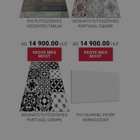
PVC FUTÓSZŐNYEG
MOSHATÓ FUTÓSZŐNYEG
VÍZSZINTES TÁBLÁK
PORTUGÁL CSEMPE
14 900.00
14 900.00
ÁR:
HUF
ÁR:
HUF
VEGYE MEG
VEGYE MEG
MOST
MOST
MOSHATÓ FUTÓSZŐNYEG
PVC FALPANEL FEHÉR
PORTUGÁL CSEMPE
HERINGCSONT
14 900.00
20 400.00
ÁR:
HUF
ÁR:
HUF