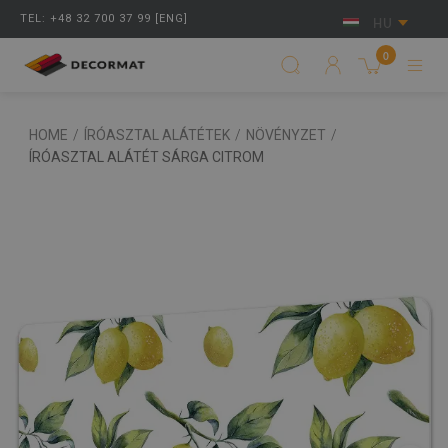
TEL: +48 32 700 37 99 [ENG]
HU
0
HOME
/
ÍRÓASZTAL ALÁTÉTEK
/
NÖVÉNYZET
/
ÍRÓASZTAL ALÁTÉT SÁRGA CITROM