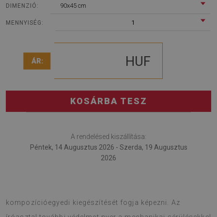
90x45 cm
DIMENZIÓ:
1
MENNYISÉG:
HUF
ÁR:
KOSÁRBA TESZ
A rendelésed kiszállítása:
Péntek, 14 Augusztus 2026 - Szerda, 19 Augusztus
2026
Az íróasztal alátét egy modern részlet, mely az egész
kompozícióegyedi kiegészítését fogja képezni. Az