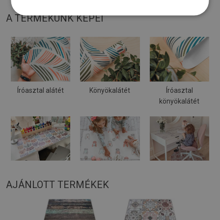
A TERMÉKÜNK KÉPEI
Íróasztal alátét
Könyökalátét
Íróasztal
könyökalátét
AJÁNLOTT TERMÉKEK