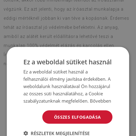
töltünk, akkor több mindennapi teendőt az íróasztalnál
végzünk. Ez azt jelenti, hogy az íróasztal munkalapja a
eddigi mértéknél jobban ki van téve a kopásnak. Érdemes
tehát az íróasztal jó védelmébe befektetni. Az anyag,
amiből az alátét került előállításra lehetővé teszi a
munkalap 100% védelmét elázás és karcolás ellen.
Íróasztal alátét Grafit absztrakció jól felhasználható a
Ez a weboldal sütiket használ
notebook alátétjeként is.
Ez a weboldal sütiket használ a
felhasználói élmény javítása érdekében. A
weboldalunk használatával Ön hozzájárul
♦
Anyag:
PES hálóval erősített vinyl
;
az összes süti használatához, a Cookie
szabályzatunknak megfelelően.
Bővebben
♦
Vastagság:
1,6 mm
;
ÖSSZES ELFOGADÁSA
♦
A szőnyegek árnyalatai kis mértékben eltérhetnek az
illusztráción láthatóktól.
RÉSZLETEK MEGJELENÍTÉSE