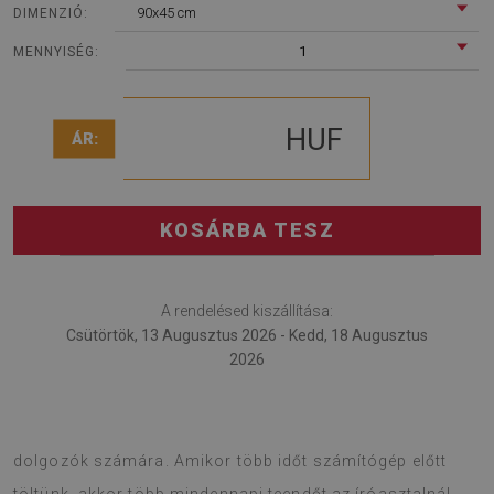
90x45 cm
DIMENZIÓ:
1
MENNYISÉG:
HUF
ÁR:
KOSÁRBA TESZ
A rendelésed kiszállítása:
Csütörtök, 13 Augusztus 2026 - Kedd, 18 Augusztus
2026
Az íróasztal alátét hasznos lesz a távmunka keretében
dolgozók számára. Amikor több időt számítógép előtt